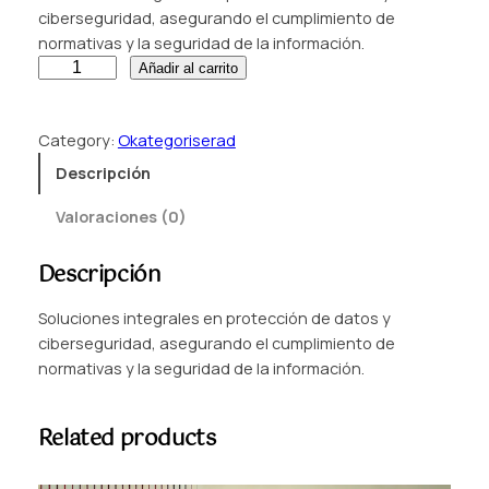
ciberseguridad, asegurando el cumplimiento de
normativas y la seguridad de la información.
P
Añadir al carrito
r
o
Category:
Okategoriserad
t
e
Descripción
c
Valoraciones (0)
c
i
Descripción
ó
n
Soluciones integrales en protección de datos y
d
ciberseguridad, asegurando el cumplimiento de
e
normativas y la seguridad de la información.
D
a
t
Related products
o
s