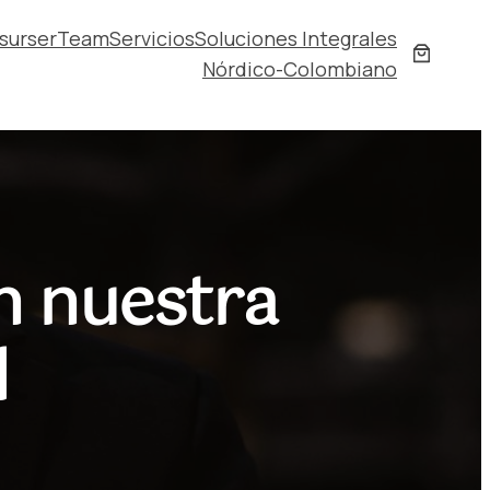
surser
Team
Servicios
Soluciones Integrales
Nórdico-Colombiano
n nuestra
l