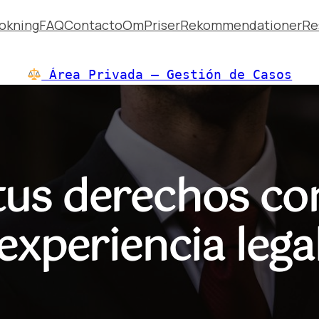
okning
FAQ
Contacto
Om
Priser
Rekommendationer
Re
Área Privada — Gestión de Casos
tus derechos co
experiencia lega