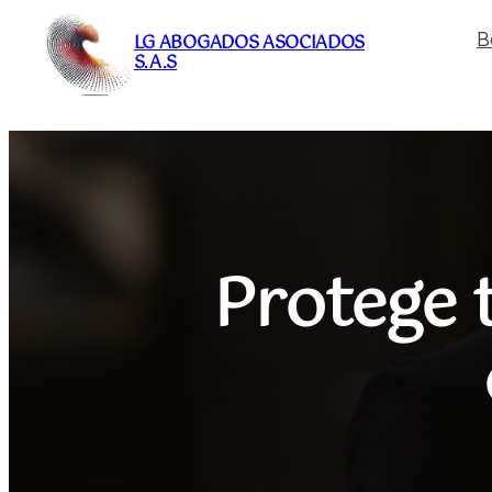
Saltar
B
LG ABOGADOS ASOCIADOS
al
S.A.S
contenido
Protege 