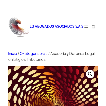
Saltar
al
LG ABOGADOS ASOCIADOS S.A.S
contenido
Inicio
/
Okategoriserad
/ Asesoría y Defensa Legal
en Litigios Tributarios