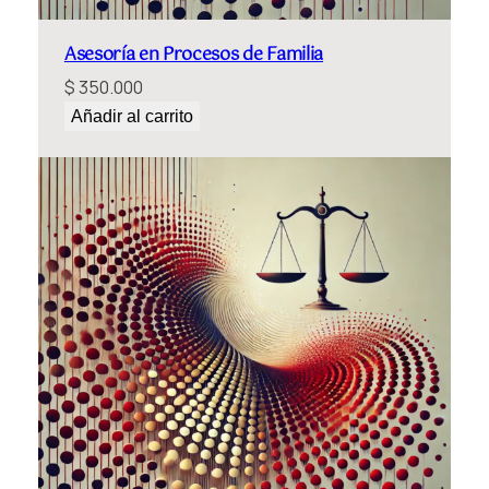
i
o
Asesoría en Procesos de Familia
s
$
350.000
c
Añadir al carrito
a
n
t
i
d
a
d