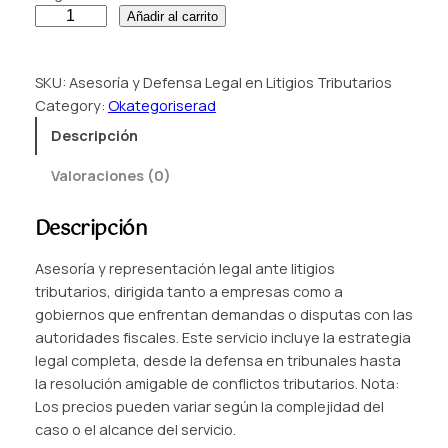
A
Añadir al carrito
s
e
SKU:
Asesoría y Defensa Legal en Litigios Tributarios
s
Category:
Okategoriserad
o
r
Descripción
í
Valoraciones (0)
a
y
Descripción
D
e
Asesoría y representación legal ante litigios
f
tributarios, dirigida tanto a empresas como a
e
gobiernos que enfrentan demandas o disputas con las
n
autoridades fiscales. Este servicio incluye la estrategia
s
legal completa, desde la defensa en tribunales hasta
a
la resolución amigable de conflictos tributarios. Nota:
L
Los precios pueden variar según la complejidad del
e
caso o el alcance del servicio.
g