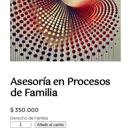
Asesoría en Procesos
de Familia
$
350.000
Derecho de Familia
A
Añadir al carrito