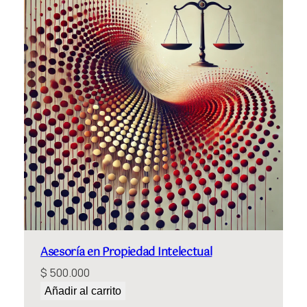
a
m
i
l
i
a
c
a
n
t
i
d
a
d
Asesoría en Propiedad Intelectual
$
500.000
Añadir al carrito