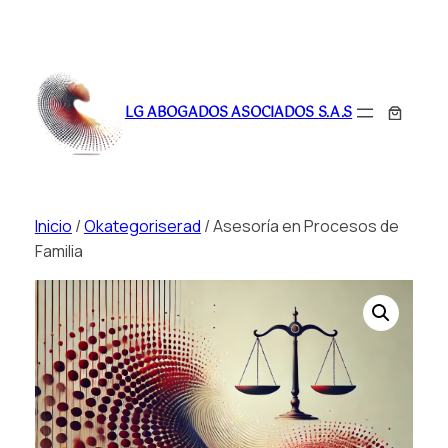
Saltar
al
LG ABOGADOS ASOCIADOS S.A.S
contenido
Inicio
/
Okategoriserad
/ Asesoría en Procesos de
Familia