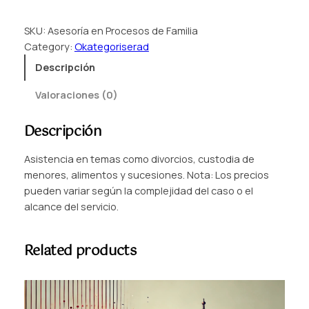
s
e
SKU:
Asesoría en Procesos de Familia
s
Category:
Okategoriserad
o
r
Descripción
í
Valoraciones (0)
a
e
Descripción
n
P
Asistencia en temas como divorcios, custodia de
r
menores, alimentos y sucesiones. Nota: Los precios
o
pueden variar según la complejidad del caso o el
c
alcance del servicio.
e
s
o
Related products
s
d
e
F