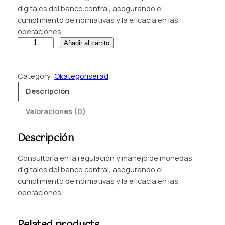
digitales del banco central, asegurando el
cumplimiento de normativas y la eficacia en las
operaciones.
C
Añadir al carrito
e
n
Category:
Okategoriserad
t
r
Descripción
a
Valoraciones (0)
l
B
Descripción
a
n
Consultoría en la regulación y manejo de monedas
k
digitales del banco central, asegurando el
D
cumplimiento de normativas y la eficacia en las
i
operaciones.
g
i
t