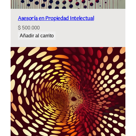
i
d
a
Asesoría en Propiedad Intelectual
d
$
500.000
Añadir al carrito