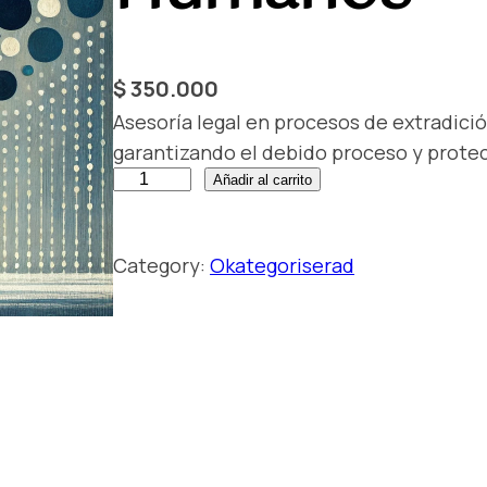
$
350.000
Asesoría legal en procesos de extradic
garantizando el debido proceso y protec
A
Añadir al carrito
s
e
Category:
Okategoriserad
s
o
r
í
a
e
n
A