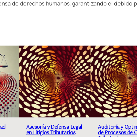
fensa de derechos humanos, garantizando el debido p
s
u
n
t
o
s
d
e
E
x
t
r
a
d
dad
Asesoría y Defensa Legal
Auditoría y Opti
i
en Litigios Tributarios
de Procesos de 
c