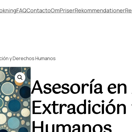
okning
FAQ
Contacto
Om
Priser
Rekommendationer
Re
dición y Derechos Humanos
Asesoría en
Extradición
Humanos