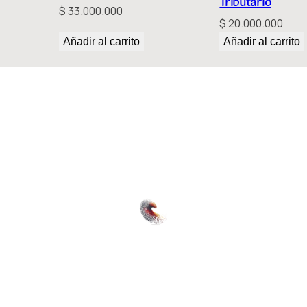
Tributario
$
33.000.000
i
$
20.000.000
ó
Añadir al carrito
Añadir al carrito
n
y
D
e
r
e
c
h
o
s
H
u
m
a