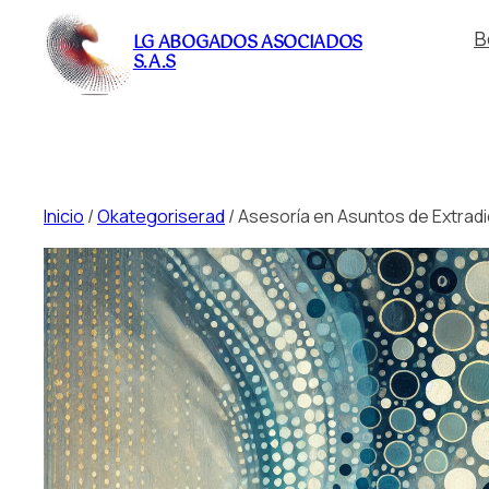
Saltar
B
LG ABOGADOS ASOCIADOS
al
S.A.S
contenido
Inicio
/
Okategoriserad
/ Asesoría en Asuntos de Extra