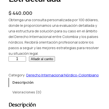
$
440.000
Obtenga una consulta personalizada por 100 dólares,
donde le proporcionamos una evaluación detallada y
una estructura de solución para su caso en el ámbito
del Derecho Internacional entre Colombia y los países
nórdicos. Recibirá orientación profesional sobre los
pasos a seguir y las mejores estrategias para resolver
su situación legal.
C
Añadir al carrito
o
n
Category:
Derecho Internacional Nórdico-Colombiano
s
u
Descripción
l
Valoraciones (0)
t
a
Descripción
e