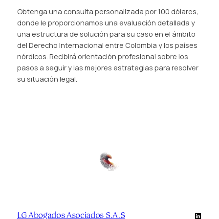
n
Obtenga una consulta personalizada por 100 dólares,
D
donde le proporcionamos una evaluación detallada y
e
una estructura de solución para su caso en el ámbito
r
del Derecho Internacional entre Colombia y los países
e
nórdicos. Recibirá orientación profesional sobre los
c
pasos a seguir y las mejores estrategias para resolver
h
su situación legal.
o
I
n
t
e
r
n
a
c
i
o
n
LG Abogados Asociados S.A.S
a
LinkedI